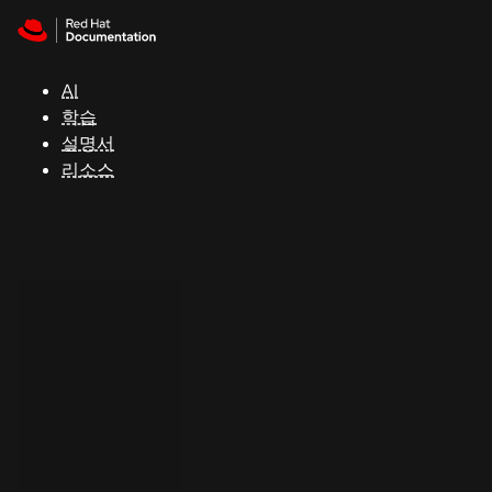
Skip to navigation
Skip to content
지
원
AI
학습
콘
설명서
솔
리소스
개
발
자
평
가
판
시
작
연