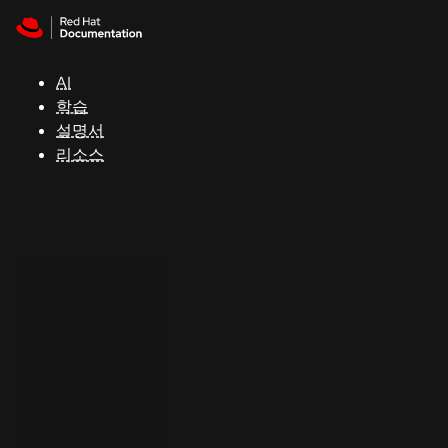
Skip to navigation
Skip to content
지
원
AI
학습
콘
설명서
솔
리소스
개
발
자
평
가
판
시
작
연