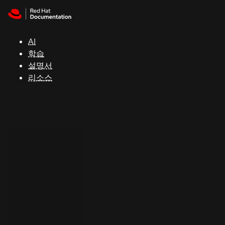
Skip to navigation
Skip to content
지
원
AI
학습
콘
설명서
솔
리소스
개
발
자
평
가
판
시
작
연