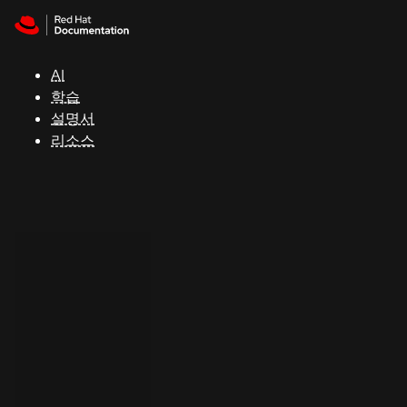
Skip to navigation
Skip to content
지
원
AI
학습
콘
설명서
솔
리소스
개
발
자
평
가
판
시
작
연