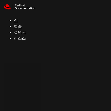
Skip to navigation
Skip to content
지
원
AI
학습
콘
설명서
솔
리소스
개
발
자
평
가
판
시
작
연