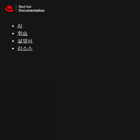
Skip to navigation
Skip to content
지
원
AI
학습
콘
설명서
솔
리소스
개
발
자
평
가
판
시
작
연