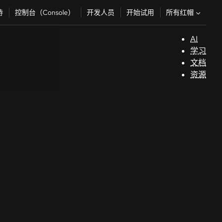
所有红帽
持
控制台（Console）
开发人员
开始试用
AI
支
学习
持
文档
资源
（
开
发
人
员
开
始
试
用