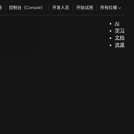
所有红帽
持
控制台（Console）
开发人员
开始试用
AI
支
学习
持
文档
资源
（
开
发
人
员
开
始
试
用