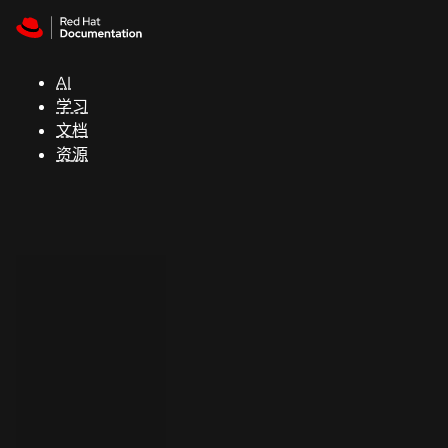
Skip to navigation
Skip to content
支
持
AI
学习
控制台
文档
（Console）
资源
开
发
人
员
开
始
试
用
联