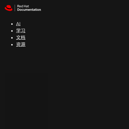
Skip to navigation
Skip to content
支
持
AI
学习
控制台
文档
（Console）
资源
开
发
人
员
开
始
试
用
联