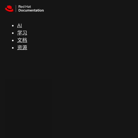
Skip to navigation
Skip to content
支
持
AI
学习
控制台
文档
（Console）
资源
开
发
人
员
开
始
试
用
联