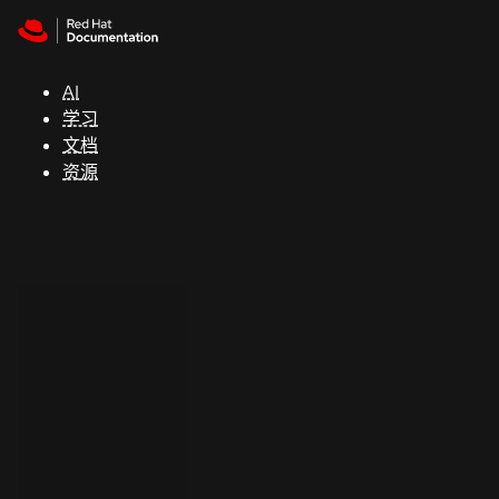
Skip to navigation
Skip to content
支
持
AI
学习
控制台
文档
（Console）
资源
开
发
人
员
开
始
试
用
联