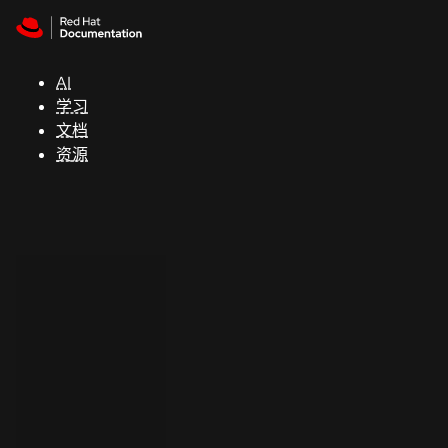
Skip to navigation
Skip to content
支
持
AI
学习
控制台
文档
（Console）
资源
开
发
人
员
开
始
试
用
联