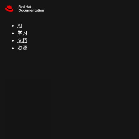
Skip to navigation
Skip to content
支
持
AI
学习
控制台
文档
（Console）
资源
开
发
人
员
开
始
试
用
联