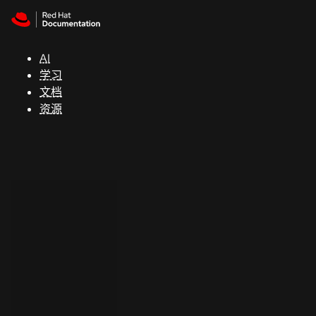
Skip to navigation
Skip to content
支
持
AI
学习
控制台
文档
（Console）
资源
开
发
人
员
开
始
试
用
联