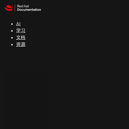
Skip to navigation
Skip to content
支
持
AI
学习
控制台
文档
（Console）
资源
开
发
人
员
开
始
试
用
联