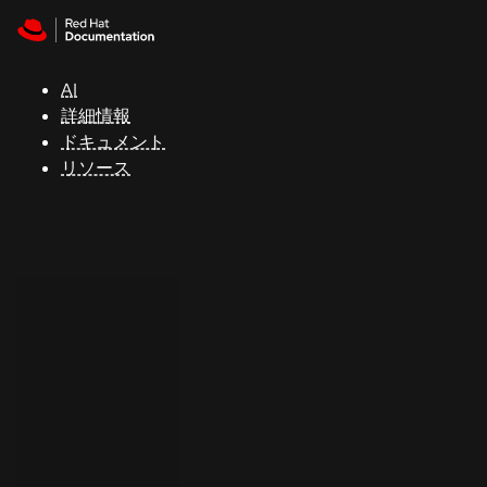
Skip to navigation
Skip to content
サ
ポ
ー
AI
ト
詳細情報
ドキュメント
リソース
コ
ン
ソ
ー
ル
開
発
者
ト
ラ