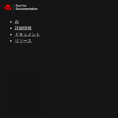
Skip to navigation
Skip to content
サ
ポ
ー
AI
ト
詳細情報
ドキュメント
リソース
コ
ン
ソ
ー
ル
開
発
者
ト
ラ