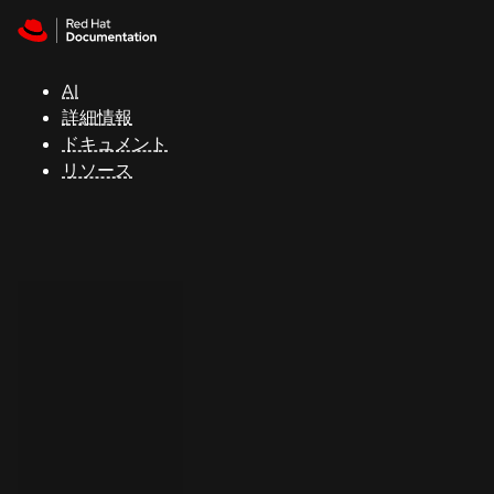
Skip to navigation
Skip to content
サ
ポ
ー
AI
ト
詳細情報
ドキュメント
リソース
コ
ン
ソ
ー
ル
開
発
者
ト
ラ