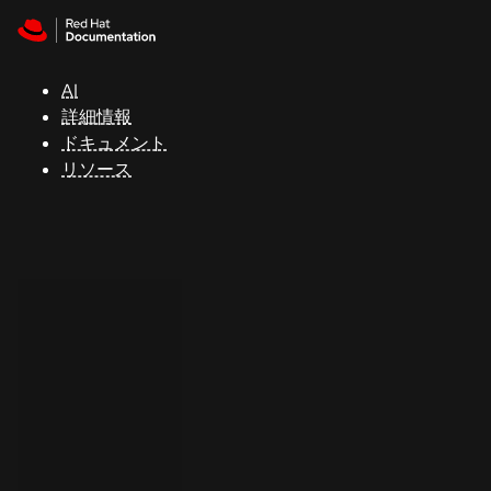
Skip to navigation
Skip to content
サ
ポ
ー
AI
ト
詳細情報
ドキュメント
リソース
コ
ン
ソ
ー
ル
開
発
者
ト
ラ