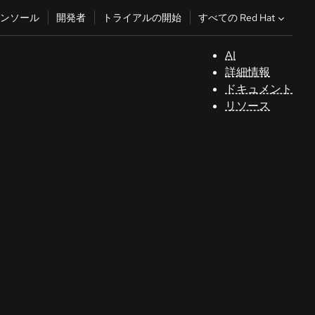
すべての Red Hat
ンソール
開発者
トライアルの開始
AI
サ
詳細情報
ポ
ドキュメント
ー
リソース
ト
コ
ン
ソ
ー
ル
開
発
者