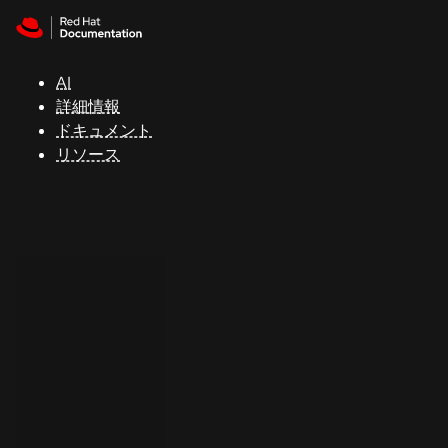
Skip to navigation
Skip to content
サ
ポ
ー
AI
ト
詳細情報
ドキュメント
リソース
コ
ン
ソ
ー
ル
開
発
者
ト
ラ