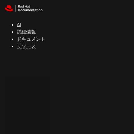
Skip to navigation
Skip to content
サ
ポ
ー
AI
ト
詳細情報
ドキュメント
リソース
コ
ン
ソ
ー
ル
開
発
者
ト
ラ