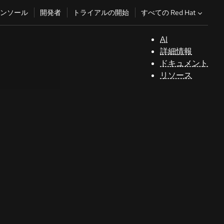
すべての Red Hat
ンソール
開発者
トライアルの開始
AI
サ
詳細情報
ポ
ドキュメント
ー
リソース
ト
コ
ン
ソ
ー
ル
開
発
者