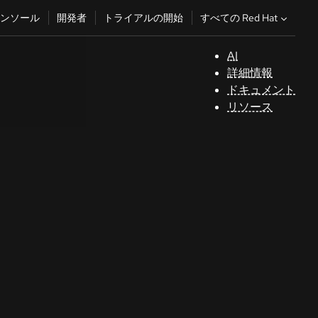
すべての Red Hat
ンソール
開発者
トライアルの開始
AI
サ
詳細情報
ポ
ドキュメント
ー
リソース
ト
コ
ン
ソ
ー
ル
開
発
者