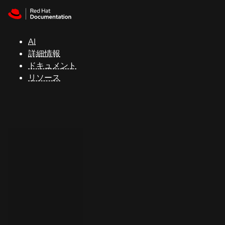
Skip to navigation
Skip to content
サ
ポ
ー
AI
ト
詳細情報
ドキュメント
リソース
コ
ン
ソ
ー
ル
開
発
者
ト
ラ