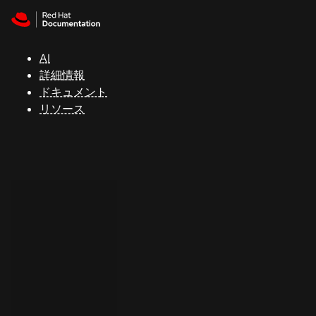
Skip to navigation
Skip to content
サ
ポ
ー
AI
ト
詳細情報
ドキュメント
リソース
コ
ン
ソ
ー
ル
開
発
者
ト
ラ