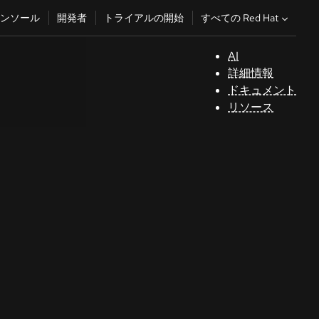
すべての Red Hat
ンソール
開発者
トライアルの開始
AI
サ
詳細情報
ポ
ドキュメント
ー
リソース
ト
コ
ン
ソ
ー
ル
開
発
者