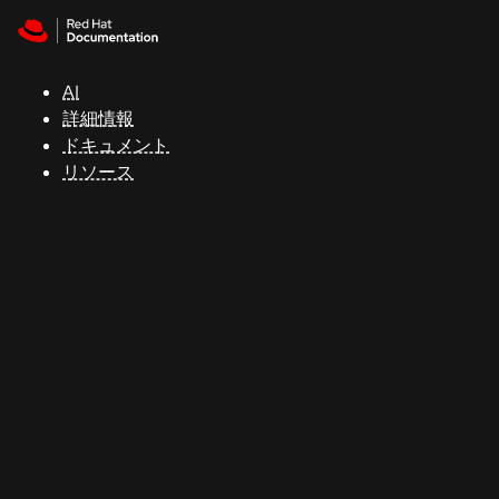
Skip to navigation
Skip to content
サ
ポ
ー
AI
ト
詳細情報
ドキュメント
リソース
コ
ン
ソ
ー
ル
開
発
者
ト
ラ