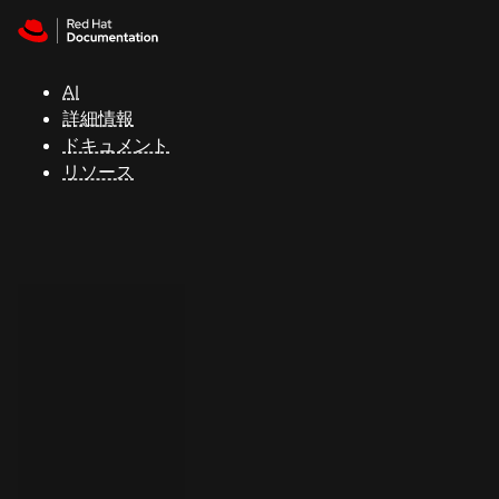
Skip to navigation
Skip to content
サ
ポ
ー
AI
ト
詳細情報
ドキュメント
リソース
コ
ン
ソ
ー
ル
開
発
者
ト
ラ