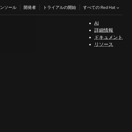
すべての Red Hat
ンソール
開発者
トライアルの開始
AI
サ
詳細情報
ポ
ドキュメント
ー
リソース
ト
コ
ン
ソ
ー
ル
開
発
者