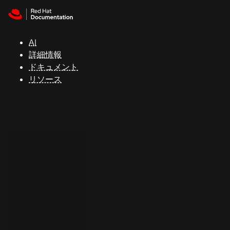
Skip to navigation
Skip to content
サ
ポ
ー
AI
ト
詳細情報
ドキュメント
リソース
コ
ン
ソ
ー
ル
開
発
者
ト
ラ