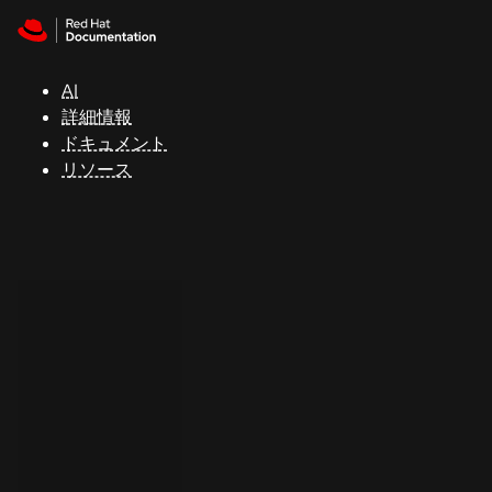
Skip to navigation
Skip to content
サ
ポ
ー
AI
ト
詳細情報
ドキュメント
リソース
コ
ン
ソ
ー
ル
開
発
者
ト
ラ