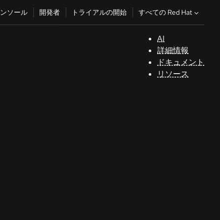
すべての Red Hat
ンソール
開発者
トライアルの開始
AI
サ
詳細情報
ポ
ドキュメント
ー
リソース
ト
コ
ン
ソ
ー
ル
開
発
者