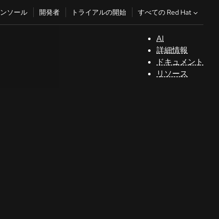
すべての Red Hat
ンソール
開発者
トライアルの開始
AI
サ
詳細情報
ポ
ドキュメント
ー
リソース
ト
コ
ン
ソ
ー
ル
開
発
者