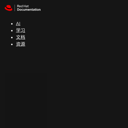
Skip to navigation
Skip to content
支
持
AI
学习
控制台
文档
（Console）
资源
开
发
人
员
开
始
试
用
联