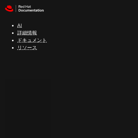
Skip to navigation
Skip to content
サ
ポ
ー
AI
ト
詳細情報
ドキュメント
リソース
コ
ン
ソ
ー
ル
開
発
者
ト
ラ