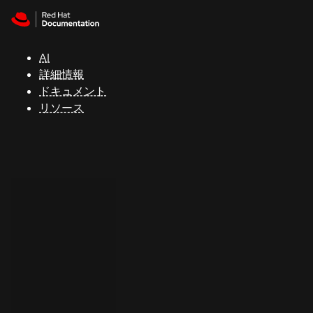
Skip to navigation
Skip to content
サ
ポ
ー
AI
ト
詳細情報
ドキュメント
リソース
コ
ン
ソ
ー
ル
開
発
者
ト
ラ