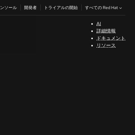
すべての Red Hat
ンソール
開発者
トライアルの開始
AI
サ
詳細情報
ポ
ドキュメント
ー
リソース
ト
コ
ン
ソ
ー
ル
開
発
者