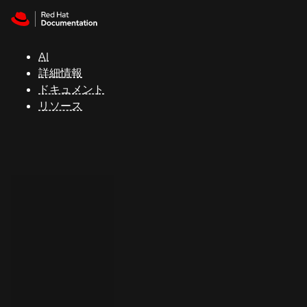
Skip to navigation
Skip to content
サ
ポ
ー
AI
ト
詳細情報
ドキュメント
リソース
コ
ン
ソ
ー
ル
開
発
者
ト
ラ