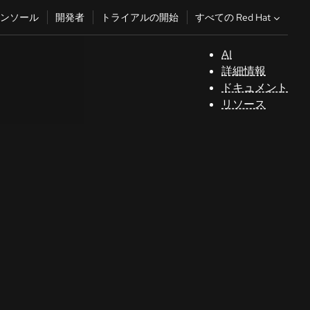
すべての Red Hat
ンソール
開発者
トライアルの開始
AI
サ
詳細情報
ポ
ドキュメント
ー
リソース
ト
コ
ン
ソ
ー
ル
開
発
者