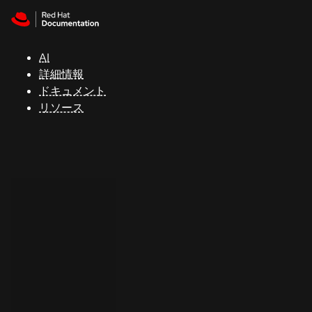
Skip to navigation
Skip to content
サ
ポ
ー
AI
ト
詳細情報
ドキュメント
リソース
コ
ン
ソ
ー
ル
開
発
者
ト
ラ