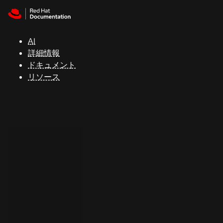
Skip to navigation
Skip to content
サ
ポ
ー
AI
ト
詳細情報
ドキュメント
リソース
コ
ン
ソ
ー
ル
開
発
者
ト
ラ