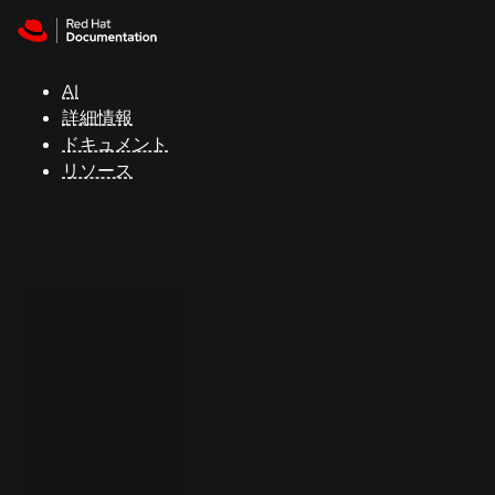
Skip to navigation
Skip to content
サ
ポ
ー
AI
ト
詳細情報
ドキュメント
リソース
コ
ン
ソ
ー
ル
開
発
者
ト
ラ