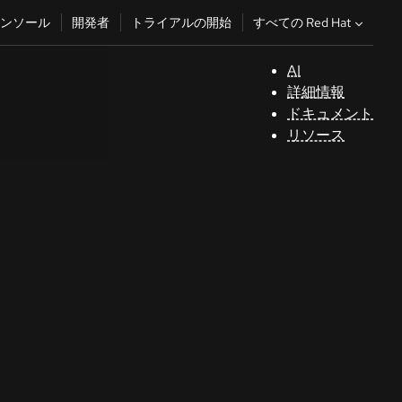
すべての Red Hat
ンソール
開発者
トライアルの開始
AI
サ
詳細情報
ポ
ドキュメント
ー
リソース
ト
コ
ン
ソ
ー
ル
開
発
者