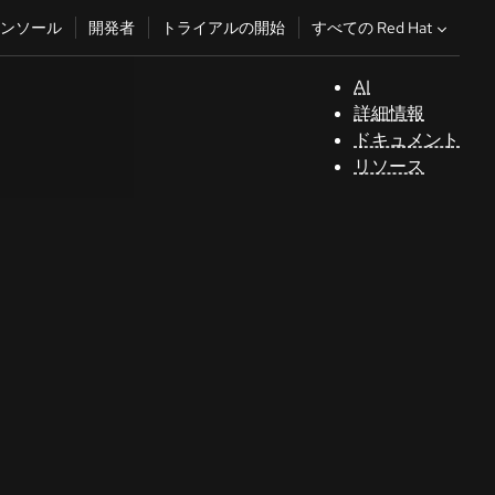
すべての Red Hat
ンソール
開発者
トライアルの開始
AI
サ
詳細情報
ポ
ドキュメント
ー
リソース
ト
コ
ン
ソ
ー
ル
開
発
者