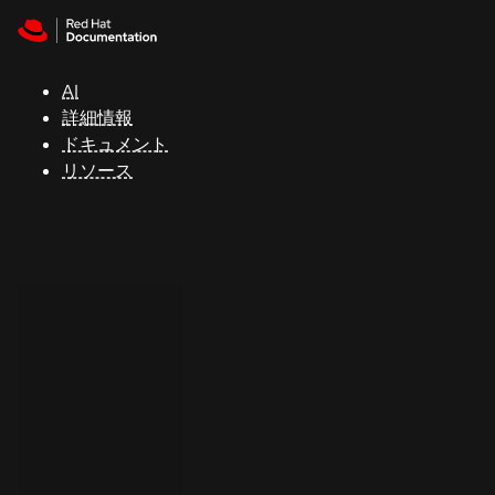
Skip to navigation
Skip to content
サ
ポ
ー
AI
ト
詳細情報
ドキュメント
リソース
コ
ン
ソ
ー
ル
開
発
者
ト
ラ