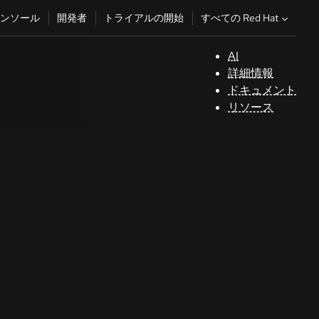
すべての Red Hat
ンソール
開発者
トライアルの開始
AI
サ
詳細情報
ポ
ドキュメント
ー
リソース
ト
コ
ン
ソ
ー
ル
開
発
者