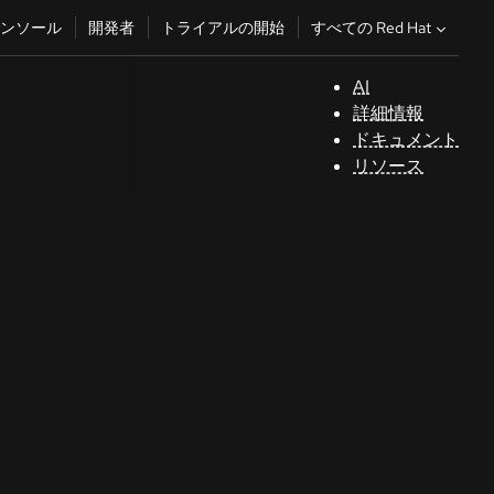
すべての Red Hat
ンソール
開発者
トライアルの開始
AI
サ
詳細情報
ポ
ドキュメント
ー
リソース
ト
コ
ン
ソ
ー
ル
開
発
者