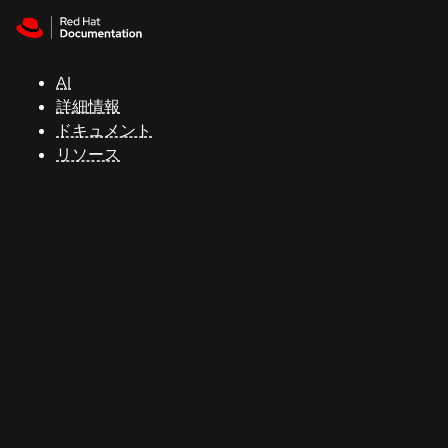
Skip to navigation
Skip to content
サ
ポ
ー
AI
ト
詳細情報
ドキュメント
リソース
コ
ン
ソ
ー
ル
開
発
者
ト
ラ